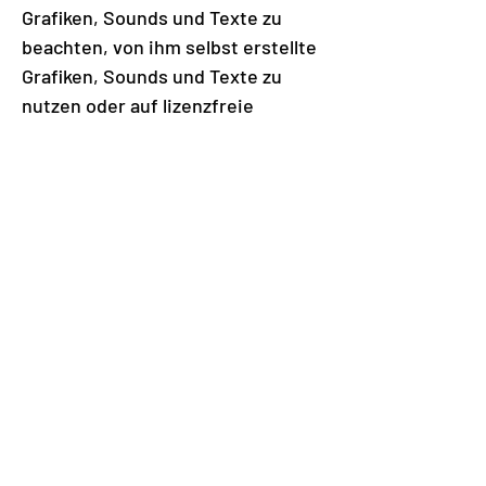
Grafiken, Sounds und Texte zu
beachten, von ihm selbst erstellte
Grafiken, Sounds und Texte zu
nutzen oder auf lizenzfreie
Grafiken, Sounds und Texte
zurückzugreifen. Sollte sich auf
den jeweiligen Seiten dennoch
eine ungekennzeichnete, aber
durch fremdes Copyright
geschützte Grafik, ein Sound oder
Text befinden, so konnte das
Urheberrecht vom Herausgeber
nicht festgestellt werden. Im Falle
einer solchen unbeabsichtigten
Copyright-Verletzung wird der
Herausgeber das entsprechende